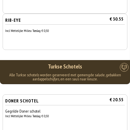
€ 30.55
RIB-EYE
Incl. Wettelijke Milieu Toeslag € 0,50
Turkse Schotels
Alle Turkse schotels worden geserveerd met gemengde salade, gebakken
aardappelschijfjes, en een saus naar keuze.
€ 20.55
DONER SCHOTEL
Gegrilde Doner schotel
Incl. Wettelijke Milieu Toeslag € 0,50