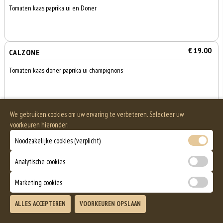
Tomaten kaas paprika ui en Doner
€ 19.00
CALZONE
Tomaten kaas doner paprika ui champignons
€ 19.00
PIZZA ISKENDER
We gebruiken cookies om uw ervaring te verbeteren. Selecteer uw
voorkeuren hieronder:
Tomaten kaas tonijn garnalen mosselen en ansjovis
Noodzakelijke cookies (verplicht)
Analytische cookies
€ 19.00
PIZZA KAPADOKYA
Marketing cookies
0
Tomaten kaas salami ham spek champignons en ei
€ 0,00
ALLES ACCEPTEREN
VOORKEUREN OPSLAAN