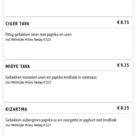
€ 8.75
CIGER TAVA
Pittig gebakken lever met paprika en uien
Incl. Wettelijke Milieu Toeslag € 0,25
€ 9.25
MIDYE TAVA
Gebakken mosselen uien en paprika knoflook in roomsaus
Incl. Wettelijke Milieu Toeslag € 0,25
€ 8.25
KIZARTMA
Gebakken aubergines paprika ui, en courgette in yoghurt met knoflook
Incl. Wettelijke Milieu Toeslag € 0,25