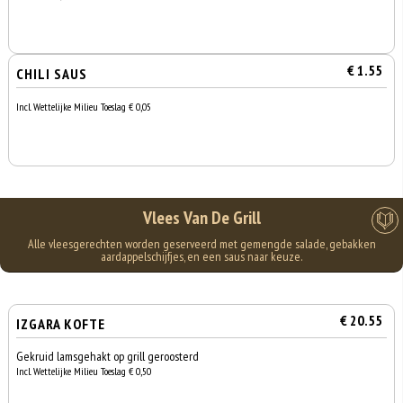
€ 1.55
CHILI SAUS
Incl. Wettelijke Milieu Toeslag € 0,05
Vlees Van De Grill
Alle vleesgerechten worden geserveerd met gemengde salade, gebakken
aardappelschijfjes, en een saus naar keuze.
€ 20.55
IZGARA KOFTE
Gekruid lamsgehakt op grill geroosterd
Incl. Wettelijke Milieu Toeslag € 0,50