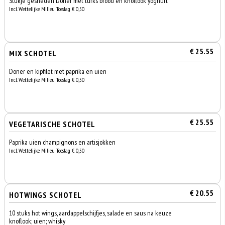
Stukje gesneden Doner met turks brood en knoflook yoghurt
Incl. Wettelijke Milieu Toeslag € 0,50
€ 25.55
MIX SCHOTEL
Doner en kipfilet met paprika en uien
Incl. Wettelijke Milieu Toeslag € 0,50
€ 25.55
VEGETARISCHE SCHOTEL
Paprika uien champignons en artisjokken
Incl. Wettelijke Milieu Toeslag € 0,50
€ 20.55
HOTWINGS SCHOTEL
10 stuks hot wings, aardappelschijfjes, salade en saus na keuze
knoflook; uien; whisky