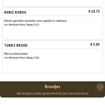
€ 10.75
DENIZ KURDU
Kleine garnalen mosselen uien paprika in roomsaus
Incl. Wettelijke Milieu Toeslag € 0,25
€ 5.05
TURKS BROOD
Met kruidend boter
Incl. Wettelijke Milieu Toeslag € 0,05
Broodjes
Alle broodjes worden geserveerd met een saus naar keuze