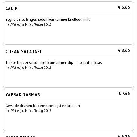
€ 6.65
CACIK
Yoghurt met fijngesneden komkommer knoflook mint
Incl. Wettelijke Milieu Toeslag € 0,15
€ 8.65
COBAN SALATASI
Turkse herder salade met komkommer olijven tomaaten kaas
Incl. Wettelijke Milieu Toeslag € 0,15
€ 7.65
YAPRAK SARMASI
Gevulde druiven bladeren met rijst en kruiden
Incl. Wettelijke Milieu Toeslag € 0,15
€ 6.15