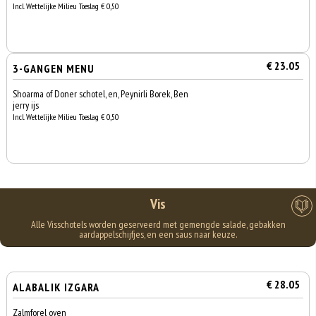
Incl. Wettelijke Milieu Toeslag € 0,50
€ 23.05
3-GANGEN MENU
Shoarma of Doner schotel, en, Peynirli Borek, Ben
jerry ijs
Incl. Wettelijke Milieu Toeslag € 0,50
Vis
Alle Visschotels worden geserveerd met gemengde salade, gebakken
aardappelschijfjes, en een saus naar keuze.
€ 28.05
ALABALIK IZGARA
Zalmforel oven