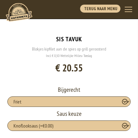
TERUG NAAR MENU
SIS TAVUK
Blokjes kipfilet aan de spies op grill geroosterd
Incl. € 0,50 Wettelijke Milieu Toeslag
€ 20.55
Bijgerecht
Saus keuze