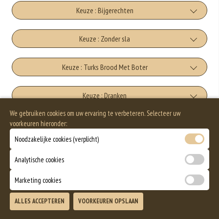
Keuze : Bijgerechten
extra friet
Keuze : Zonder sla
+€3.50
Met sla
Keuze : Turks Brood Met Boter
extra aardappelschijfjes
+€0.00
+€3.50
Turks Brood Met Boter
Keuze : Dranken
Zonder sla
extra rijst
We gebruiken cookies om uw ervaring te verbeteren. Selecteer uw
+€5.00
+€0.00
cola
+€6.50
voorkeuren hieronder:
Keuze : Nagerechten
Extra Kruidenboter
extra salade
Noodzakelijke cookies (verplicht)
+€2.75
+€1.50
Cookie ough
Allergenen informatie
fanta
+€5.00
Analytische cookies
extra brood
+€5.00
+€2.75
Geen aangegeven allergenen.
Marketing cookies
Strawberny Cheesecake
Cassis
+€1.50
ALLES ACCEPTEREN
VOORKEUREN OPSLAAN
+€5.00
TOEVOEGEN
+€3.00
Chocolate Fudge Brownie
icetea