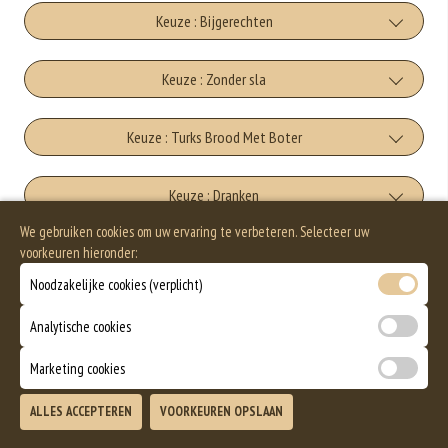
Keuze : Bijgerechten
extra friet
Keuze : Zonder sla
+€3.50
Met sla
Keuze : Turks Brood Met Boter
extra aardappelschijfjes
+€0.00
+€3.50
Turks Brood Met Boter
Keuze : Dranken
Zonder sla
extra rijst
We gebruiken cookies om uw ervaring te verbeteren. Selecteer uw
+€5.00
+€0.00
cola
+€6.50
voorkeuren hieronder:
Keuze : Nagerechten
Extra Kruidenboter
extra salade
Noodzakelijke cookies (verplicht)
+€2.75
+€1.50
Cookie ough
Allergenen informatie
fanta
+€5.00
Analytische cookies
extra brood
+€5.00
+€2.75
Geen aangegeven allergenen.
Marketing cookies
Strawberny Cheesecake
Cassis
+€1.50
ALLES ACCEPTEREN
VOORKEUREN OPSLAAN
+€5.00
TOEVOEGEN
+€3.00
Chocolate Fudge Brownie
icetea