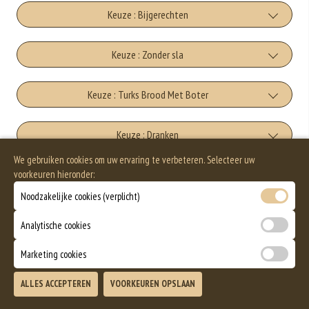
Keuze : Bijgerechten
extra friet
Keuze : Zonder sla
+€3.50
Met sla
Keuze : Turks Brood Met Boter
extra aardappelschijfjes
+€0.00
+€3.50
Turks Brood Met Boter
Keuze : Dranken
Zonder sla
extra rijst
We gebruiken cookies om uw ervaring te verbeteren. Selecteer uw
+€5.00
+€0.00
cola
+€6.50
voorkeuren hieronder:
Keuze : Nagerechten
Extra Kruidenboter
extra salade
Noodzakelijke cookies (verplicht)
+€2.75
+€1.50
Cookie ough
Allergenen informatie
fanta
+€5.00
Analytische cookies
extra brood
+€5.00
+€2.75
Geen aangegeven allergenen.
Marketing cookies
Strawberny Cheesecake
Cassis
+€1.50
ALLES ACCEPTEREN
VOORKEUREN OPSLAAN
+€5.00
TOEVOEGEN
+€3.00
Chocolate Fudge Brownie
icetea