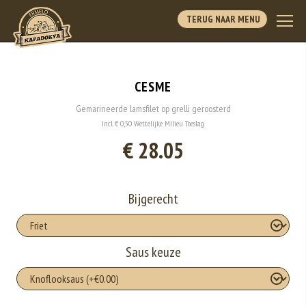
TERUG NAAR MENU
CESME
Gemarineerde lamsfilet op grelli geroosterd
Incl. € 0,50 Wettelijke Milieu Toeslag
€ 28.05
Bijgerecht
Saus keuze