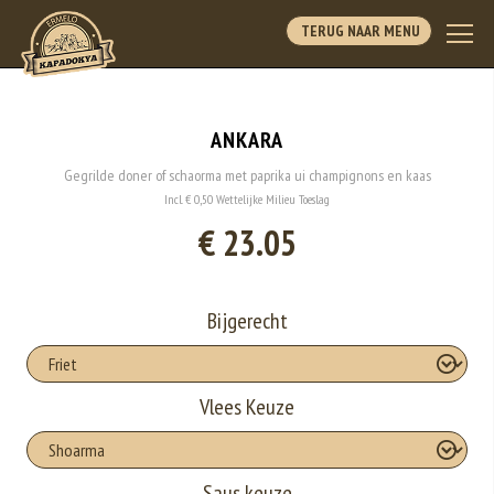
TERUG NAAR MENU
ANKARA
Gegrilde doner of schaorma met paprika ui champignons en kaas
Incl. € 0,50 Wettelijke Milieu Toeslag
€ 23.05
Bijgerecht
Vlees Keuze
Saus keuze