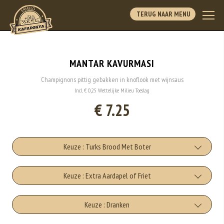
TERUG NAAR MENU
MANTAR KAVURMASI
Champignons pittig gebakken in knoflook met wijnsaus
Incl. € 0,25 Wettelijke Milieu Toeslag
€ 7.25
Keuze : Turks Brood Met Boter
Turks Brood Met Boter
Keuze : Extra Aardapel of Friet
+€5.00
Extra Aardapel
Keuze : Dranken
Extra Kruidenboter
+€3.50