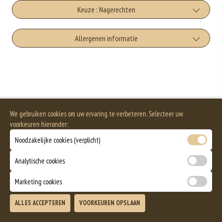
+€1.50
cola
Keuze : Nagerechten
Extra Friet
+€2.75
+€3.50
Cookie ough
Allergenen informatie
fanta
+€5.00
+€2.75
Geen aangegeven allergenen.
Strawberny Cheesecake
Cassis
+€5.00
+€3.00
Chocolate Fudge Brownie
icetea
We gebruiken cookies om uw ervaring te verbeteren. Selecteer uw
+€5.00
voorkeuren hieronder:
+€3.00
Baklava 5 stk
7up
Noodzakelijke cookies (verplicht)
+€6.75
Incl. €0.25 Wettelijke SUP milieutoeslag
Analytische cookies
+€2.75
Bier
Marketing cookies
+€3.00
ALLES ACCEPTEREN
VOORKEUREN OPSLAAN
Drank Redbull
TOEVOEGEN