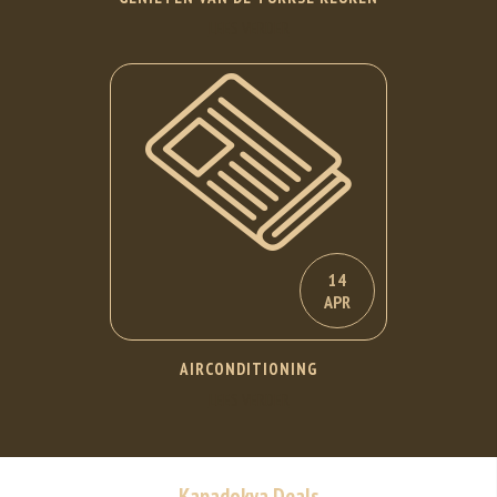
LEES VERDER
14
APR
AIRCONDITIONING
LEES VERDER
Kapadokya Deals