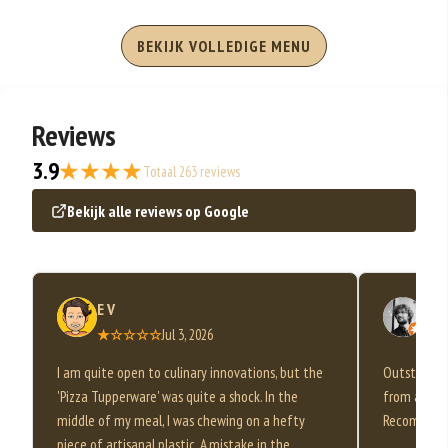
BEKIJK VOLLEDIGE MENU
Reviews
3.9
★★★★
Totaal 263 reviews
Bekijk alle reviews op Google
E V
Fre
★☆☆☆☆
Jul 3, 2026
★
I am quite open to culinary innovations, but the
Outstanding
'Pizza Tupperware' was quite a shock. In the
from a plac
middle of my meal, I was chewing on a hefty
Recommen
piece of artisanal plastic. A mistake in the