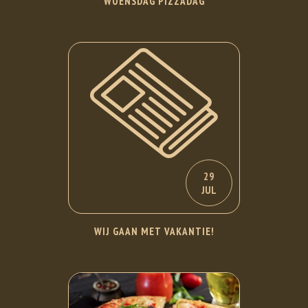
WOENSDAG PIZZADAG
LEES VERDER
29
JUL
WIJ GAAN MET VAKANTIE!
LEES VERDER