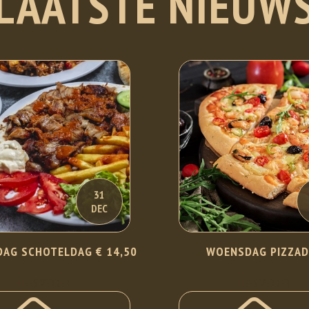
LAATSTE NIEUW
31
DEC
AG SCHOTELDAG € 14,50
WOENSDAG PIZZA
LEES VERDER
LEES VERDER