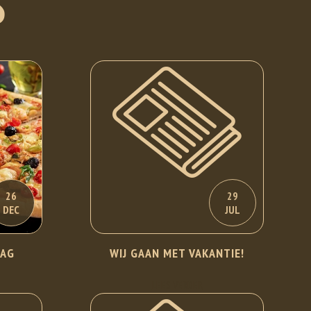
S
26
29
DEC
JUL
DAG
WIJ GAAN MET VAKANTIE!
LEES VERDER