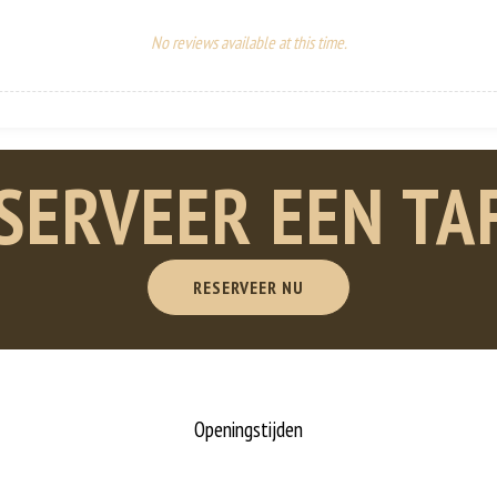
No reviews available at this time.
SERVEER EEN TA
RESERVEER NU
Openingstijden