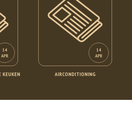
14
14
APR
APR
E KEUKEN
AIRCONDITIONING
LEES VERDER